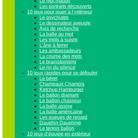
Le mot maudit
Les portraits découverts
10 jeux pour jouer à l’intérieur
Le psychiatre
Le dessinateur aveugle
Avis de recherche
La balle au mot
Les mots à suivre
L’âne à ferrer
Les ambassadeurs
La course des mots
Le brainstorming
Le roi du silence
10 jeux rapides pour se défouler
Le béret
Chameaux Chamois
Ketchup Hamburger
Le ballon diamant
Le ballon chasseur
La balle assise
La balle américaine
Les queues de renard
Dauphin Dauphine
Le tennis ballon
10 jeux d’équipe en extérieur