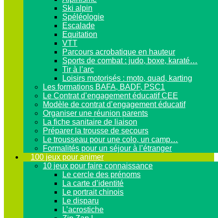
Ski alpin
Spéléologie
Escalade
Equitation
VTT
Parcours acrobatique en hauteur
Sports de combat : judo, boxe, karaté…
Tir à l’arc
Loisirs motorisés : moto, quad, karting
Les formations BAFA, BADF, PSC1
Le Contrat d’engagement éducatif CEE
Modèle de contrat d’engagement éducatif
Organiser une réunion parents
La fiche sanitaire de liaison
Préparer la trousse de secours
Le trousseau pour une colo, un camp…
Formalités pour un séjour à l’étranger
100 jeux pour animer
10 jeux pour faire connaissance
Le cercle des prénoms
La carte d’identité
Le portrait chinois
Le disparu
L’acrostiche