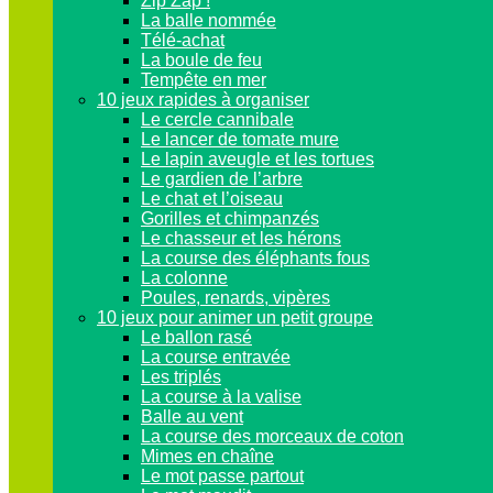
Zip Zap !
La balle nommée
Télé-achat
La boule de feu
Tempête en mer
10 jeux rapides à organiser
Le cercle cannibale
Le lancer de tomate mure
Le lapin aveugle et les tortues
Le gardien de l’arbre
Le chat et l’oiseau
Gorilles et chimpanzés
Le chasseur et les hérons
La course des éléphants fous
La colonne
Poules, renards, vipères
10 jeux pour animer un petit groupe
Le ballon rasé
La course entravée
Les triplés
La course à la valise
Balle au vent
La course des morceaux de coton
Mimes en chaîne
Le mot passe partout