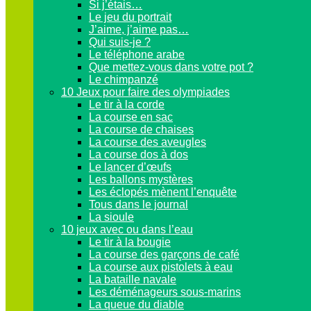
Si j’étais…
Le jeu du portrait
J’aime, j’aime pas…
Qui suis-je ?
Le téléphone arabe
Que mettez-vous dans votre pot ?
Le chimpanzé
10 Jeux pour faire des olympiades
Le tir à la corde
La course en sac
La course de chaises
La course des aveugles
La course dos à dos
Le lancer d’œufs
Les ballons mystères
Les éclopés mènent l’enquête
Tous dans le journal
La sioule
10 jeux avec ou dans l’eau
Le tir à la bougie
La course des garçons de café
La course aux pistolets à eau
La bataille navale
Les déménageurs sous-marins
La queue du diable