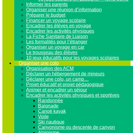
Informer les parents
Organiser une réunion d’information
Préparer le budget
Financer un voyage scolaire
Encadrer les élèves en voyage
Encadrer les activités physiques
La Fiche Sanitaire de Liaison
Les formalités pour l’étranger
Organiser un voyage en car
Le trousseau des élèves
10 jeux éducatifs pour les voyages scolaires
Organiser une colo
Organisation des ACM
Déclarer un hébergement de mineurs
Déclarer une colo, un camp…
Projet éducatif et projet pédagogique
Animer et encadrer un séjour
Encadrer les activités physiques et sportives
Randonnée
Baignade
Canoë kayak
Voile
Ski nautique
Canyonisme ou descente de canyon
Alpinisme