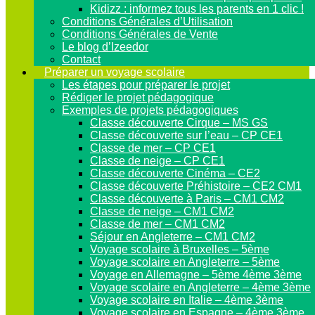
Kidizz : informez tous les parents en 1 clic !
Conditions Générales d’Utilisation
Conditions Générales de Vente
Le blog d’Izeedor
Contact
Préparer un voyage scolaire
Les étapes pour préparer le projet
Rédiger le projet pédagogique
Exemples de projets pédagogiques
Classe découverte Cirque – MS GS
Classe découverte sur l’eau – CP CE1
Classe de mer – CP CE1
Classe de neige – CP CE1
Classe découverte Cinéma – CE2
Classe découverte Préhistoire – CE2 CM1
Classe découverte à Paris – CM1 CM2
Classe de neige – CM1 CM2
Classe de mer – CM1 CM2
Séjour en Angleterre – CM1 CM2
Voyage scolaire à Bruxelles – 5ème
Voyage scolaire en Angleterre – 5ème
Voyage en Allemagne – 5ème 4ème 3ème
Voyage scolaire en Angleterre – 4ème 3ème
Voyage scolaire en Italie – 4ème 3ème
Voyage scolaire en Espagne – 4ème 3ème