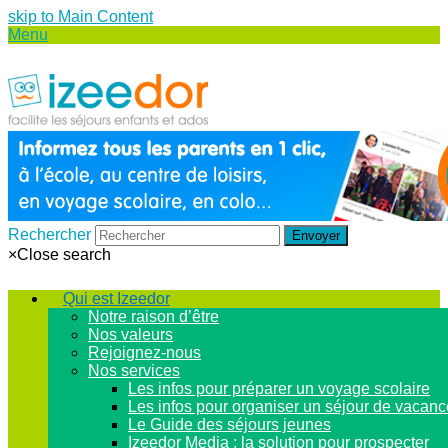
skip to Main Content
Menu
Rechercher
Envoyer
×
Close search
Qui est Izeedor
Notre raison d’être
Nos valeurs
Rejoignez-nous
Nos services
Les infos pour préparer un voyage scolaire
Les infos pour organiser un séjour de vacan
Le Guide des séjours jeunes
Izeedor Media : la solution pour prospecter