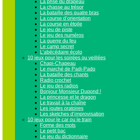
La prise du drapeau
La chasse au trésor
La bataille des quatre bras
La course d’orientation
La course en étoile
Le jeu de piste
Le jeu des numéros
La guerre du feu
Le camp secret
L’abécédaire écolo
10 jeux pour les soirées ou veillées
Chapi-Chapeau
Le marché de Padi-Pado
La bataille des chants
Radio crochet
Le jeu des radios
Bonjour Monsieur Dupond !
La princesse et le dragon
Le travail à la chaîne
Les joutes oratoires
Les sketches d’improvisation
10 jeux pour le car ou le train
Forme des mots
Le petit bac
Le jeu du dictionnaire