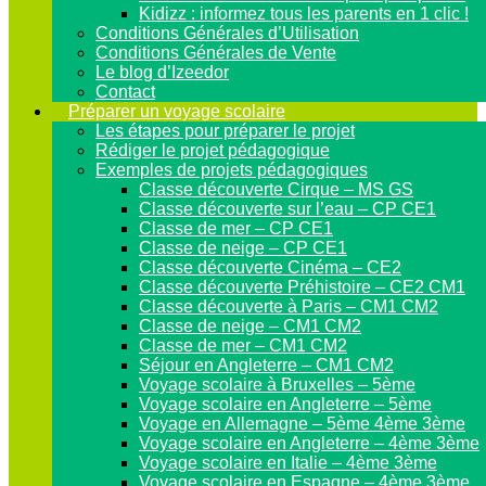
Kidizz : informez tous les parents en 1 clic !
Conditions Générales d’Utilisation
Conditions Générales de Vente
Le blog d’Izeedor
Contact
Préparer un voyage scolaire
Les étapes pour préparer le projet
Rédiger le projet pédagogique
Exemples de projets pédagogiques
Classe découverte Cirque – MS GS
Classe découverte sur l’eau – CP CE1
Classe de mer – CP CE1
Classe de neige – CP CE1
Classe découverte Cinéma – CE2
Classe découverte Préhistoire – CE2 CM1
Classe découverte à Paris – CM1 CM2
Classe de neige – CM1 CM2
Classe de mer – CM1 CM2
Séjour en Angleterre – CM1 CM2
Voyage scolaire à Bruxelles – 5ème
Voyage scolaire en Angleterre – 5ème
Voyage en Allemagne – 5ème 4ème 3ème
Voyage scolaire en Angleterre – 4ème 3ème
Voyage scolaire en Italie – 4ème 3ème
Voyage scolaire en Espagne – 4ème 3ème