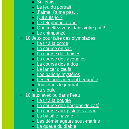
Si j’étais…
Le jeu du portrait
J’aime, j’aime pas…
Qui suis-je ?
Le téléphone arabe
Que mettez-vous dans votre pot ?
Le chimpanzé
10 Jeux pour faire des olympiades
Le tir à la corde
La course en sac
La course de chaises
La course des aveugles
La course dos à dos
Le lancer d’œufs
Les ballons mystères
Les éclopés mènent l’enquête
Tous dans le journal
La sioule
10 jeux avec ou dans l’eau
Le tir à la bougie
La course des garçons de café
La course aux pistolets à eau
La bataille navale
Les déménageurs sous-marins
La queue du diable