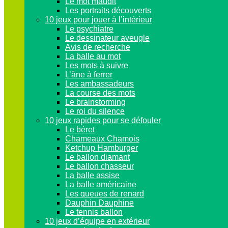
Le mot maudit
Les portraits découverts
10 jeux pour jouer à l’intérieur
Le psychiatre
Le dessinateur aveugle
Avis de recherche
La balle au mot
Les mots à suivre
L’âne à ferrer
Les ambassadeurs
La course des mots
Le brainstorming
Le roi du silence
10 jeux rapides pour se défouler
Le béret
Chameaux Chamois
Ketchup Hamburger
Le ballon diamant
Le ballon chasseur
La balle assise
La balle américaine
Les queues de renard
Dauphin Dauphine
Le tennis ballon
10 jeux d’équipe en extérieur