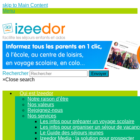
skip to Main Content
Menu
Rechercher
Envoyer
×
Close search
Qui est Izeedor
Notre raison d’être
Nos valeurs
Rejoignez-nous
Nos services
Les infos pour préparer un voyage scolaire
Les infos pour organiser un séjour de vacan
Le Guide des séjours jeunes
Izeedor Media : la solution pour prospecter