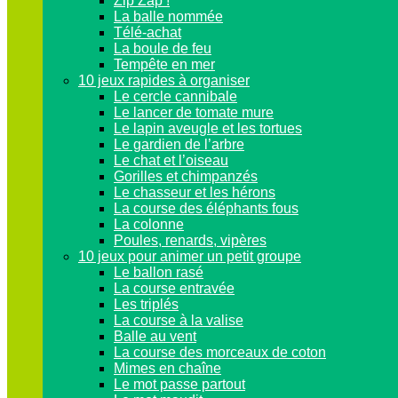
Zip Zap !
La balle nommée
Télé-achat
La boule de feu
Tempête en mer
10 jeux rapides à organiser
Le cercle cannibale
Le lancer de tomate mure
Le lapin aveugle et les tortues
Le gardien de l’arbre
Le chat et l’oiseau
Gorilles et chimpanzés
Le chasseur et les hérons
La course des éléphants fous
La colonne
Poules, renards, vipères
10 jeux pour animer un petit groupe
Le ballon rasé
La course entravée
Les triplés
La course à la valise
Balle au vent
La course des morceaux de coton
Mimes en chaîne
Le mot passe partout