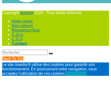
Copyright
Izeedor
2026 - Tous droits réservés.
Notre projet
Nos valeurs
Rejoignez-nous
C.G.U.
C.G.V
Contact
Back To Top
Le site izeedor.fr utilise des cookies pour garantir son
fonctionnement. En poursuivant votre navigation, vous
acceptez l'utilisation de ces cookies.
J'ai compris