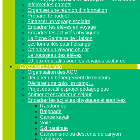
Informer les parents
Organiser une réunion d’information
Préparer le budget
Financer un voyage scolaire
Encadrer les élèves en voyage
Encadrer les activités physiques
La Fiche Sanitaire de Liaison
Les formalités pour l’étranger
Organiser un voyage en car
Le trousseau des élèves
10 jeux éducatifs pour les voyages scolaires
Organiser une colo
Organisation des ACM
Déclarer un hébergement de mineurs
Déclarer une colo, un camp…
Projet éducatif et projet pédagogique
Animer et encadrer un séjour
Encadrer les activités physiques et sportives
Randonnée
Baignade
Canoë kayak
Voile
Ski nautique
Canyonisme ou descente de canyon
Alpinisme