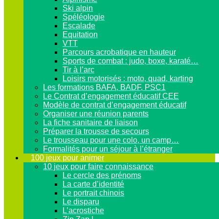
Ski alpin
Spéléologie
Escalade
Equitation
VTT
Parcours acrobatique en hauteur
Sports de combat : judo, boxe, karaté…
Tir à l’arc
Loisirs motorisés : moto, quad, karting
Les formations BAFA, BADF, PSC1
Le Contrat d’engagement éducatif CEE
Modèle de contrat d’engagement éducatif
Organiser une réunion parents
La fiche sanitaire de liaison
Préparer la trousse de secours
Le trousseau pour une colo, un camp…
Formalités pour un séjour à l’étranger
100 jeux pour animer
10 jeux pour faire connaissance
Le cercle des prénoms
La carte d’identité
Le portrait chinois
Le disparu
L’acrostiche