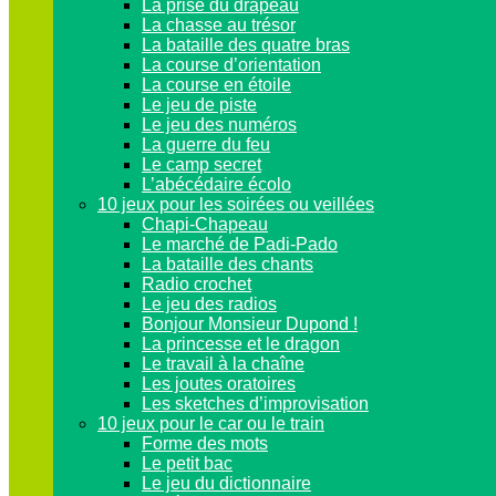
La prise du drapeau
La chasse au trésor
La bataille des quatre bras
La course d’orientation
La course en étoile
Le jeu de piste
Le jeu des numéros
La guerre du feu
Le camp secret
L’abécédaire écolo
10 jeux pour les soirées ou veillées
Chapi-Chapeau
Le marché de Padi-Pado
La bataille des chants
Radio crochet
Le jeu des radios
Bonjour Monsieur Dupond !
La princesse et le dragon
Le travail à la chaîne
Les joutes oratoires
Les sketches d’improvisation
10 jeux pour le car ou le train
Forme des mots
Le petit bac
Le jeu du dictionnaire