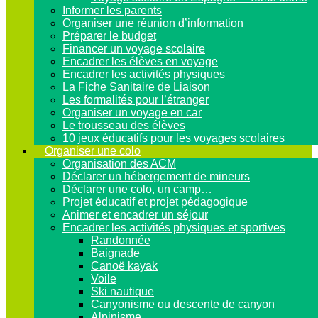
Informer les parents
Organiser une réunion d’information
Préparer le budget
Financer un voyage scolaire
Encadrer les élèves en voyage
Encadrer les activités physiques
La Fiche Sanitaire de Liaison
Les formalités pour l’étranger
Organiser un voyage en car
Le trousseau des élèves
10 jeux éducatifs pour les voyages scolaires
Organiser une colo
Organisation des ACM
Déclarer un hébergement de mineurs
Déclarer une colo, un camp…
Projet éducatif et projet pédagogique
Animer et encadrer un séjour
Encadrer les activités physiques et sportives
Randonnée
Baignade
Canoë kayak
Voile
Ski nautique
Canyonisme ou descente de canyon
Alpinisme