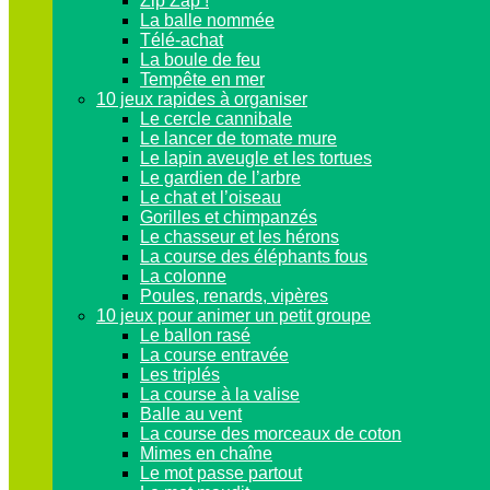
Zip Zap !
La balle nommée
Télé-achat
La boule de feu
Tempête en mer
10 jeux rapides à organiser
Le cercle cannibale
Le lancer de tomate mure
Le lapin aveugle et les tortues
Le gardien de l’arbre
Le chat et l’oiseau
Gorilles et chimpanzés
Le chasseur et les hérons
La course des éléphants fous
La colonne
Poules, renards, vipères
10 jeux pour animer un petit groupe
Le ballon rasé
La course entravée
Les triplés
La course à la valise
Balle au vent
La course des morceaux de coton
Mimes en chaîne
Le mot passe partout