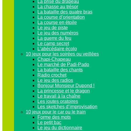
La prise du drapeau
La chasse au trésor
La bataille des quatre bras
La course d’orientation
La course en étoile
Le jeu de piste
Le jeu des numéros
La guerre du feu
Le camp secret
L’abécédaire écolo
10 jeux pour les soirées ou veillées
Chapi-Chapeau
Le marché de Padi-Pado
La bataille des chants
Radio crochet
Le jeu des radios
Bonjour Monsieur Dupond !
La princesse et le dragon
Le travail à la chaîne
Les joutes oratoires
Les sketches d’improvisation
10 jeux pour le car ou le train
Forme des mots
Le petit bac
Le jeu du dictionnaire