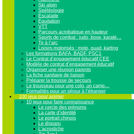
Ski alpin
Spéléologie
Escalade
Equitation
VTT
Parcours acrobatique en hauteur
Sports de combat : judo, boxe, karaté…
Tir à l’arc
Loisirs motorisés : moto, quad, karting
Les formations BAFA, BADF, PSC1
Le Contrat d’engagement éducatif CEE
Modèle de contrat d’engagement éducatif
Organiser une réunion parents
La fiche sanitaire de liaison
Préparer la trousse de secours
Le trousseau pour une colo, un camp…
Formalités pour un séjour à l’étranger
100 jeux pour animer
10 jeux pour faire connaissance
Le cercle des prénoms
La carte d’identité
Le portrait chinois
Le disparu
L’acrostiche