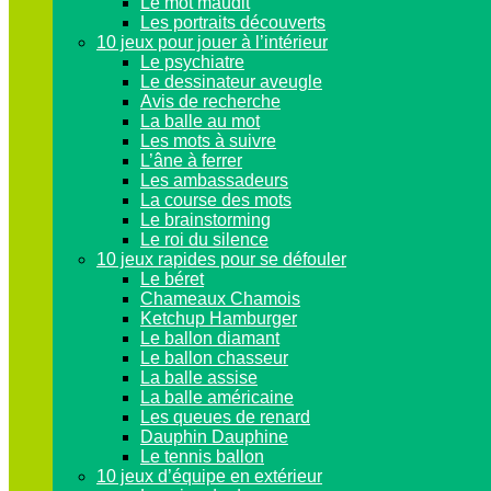
Le mot maudit
Les portraits découverts
10 jeux pour jouer à l’intérieur
Le psychiatre
Le dessinateur aveugle
Avis de recherche
La balle au mot
Les mots à suivre
L’âne à ferrer
Les ambassadeurs
La course des mots
Le brainstorming
Le roi du silence
10 jeux rapides pour se défouler
Le béret
Chameaux Chamois
Ketchup Hamburger
Le ballon diamant
Le ballon chasseur
La balle assise
La balle américaine
Les queues de renard
Dauphin Dauphine
Le tennis ballon
10 jeux d’équipe en extérieur