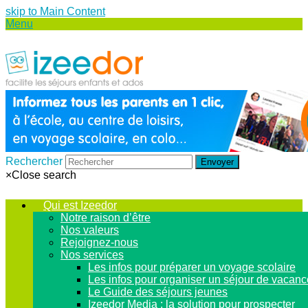
skip to Main Content
Menu
Rechercher
Envoyer
×
Close search
Qui est Izeedor
Notre raison d’être
Nos valeurs
Rejoignez-nous
Nos services
Les infos pour préparer un voyage scolaire
Les infos pour organiser un séjour de vacan
Le Guide des séjours jeunes
Izeedor Media : la solution pour prospecter