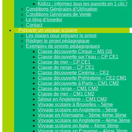
Kidizz : informez tous les parents en 1 clic !
Conditions Générales d’Utilisation
Conditions Générales de Vente
Le blog d’Izeedor
Contact
Préparer un voyage scolaire
Les étapes pour préparer le projet
Rédiger le projet pédagogique
Exemples de projets pédagogiques
Classe découverte Cirque – MS GS
Classe découverte sur l’eau – CP CE1
Classe de mer – CP CE1
Classe de neige – CP CE1
Classe découverte Cinéma – CE2
Classe découverte Préhistoire – CE2 CM1
Classe découverte à Paris – CM1 CM2
Classe de neige – CM1 CM2
Classe de mer – CM1 CM2
Séjour en Angleterre – CM1 CM2
Voyage scolaire à Bruxelles – 5ème
Voyage scolaire en Angleterre – 5ème
Voyage en Allemagne – 5ème 4ème 3ème
Voyage scolaire en Angleterre – 4ème 3ème
Voyage scolaire en Italie – 4ème 3ème
Voyage scolaire en Espagne – 4ème 3ème