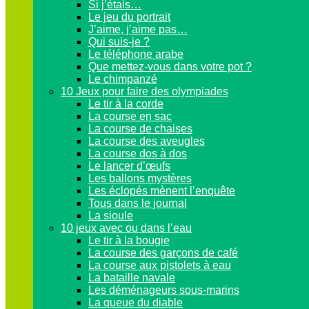
Si j’étais…
Le jeu du portrait
J’aime, j’aime pas…
Qui suis-je ?
Le téléphone arabe
Que mettez-vous dans votre pot ?
Le chimpanzé
10 Jeux pour faire des olympiades
Le tir à la corde
La course en sac
La course de chaises
La course des aveugles
La course dos à dos
Le lancer d’œufs
Les ballons mystères
Les éclopés mènent l’enquête
Tous dans le journal
La sioule
10 jeux avec ou dans l’eau
Le tir à la bougie
La course des garçons de café
La course aux pistolets à eau
La bataille navale
Les déménageurs sous-marins
La queue du diable