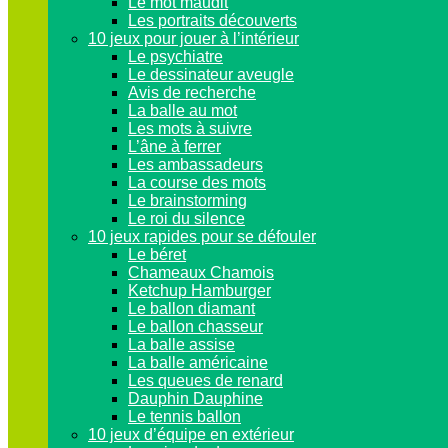
Le mot maudit
Les portraits découverts
10 jeux pour jouer à l’intérieur
Le psychiatre
Le dessinateur aveugle
Avis de recherche
La balle au mot
Les mots à suivre
L’âne à ferrer
Les ambassadeurs
La course des mots
Le brainstorming
Le roi du silence
10 jeux rapides pour se défouler
Le béret
Chameaux Chamois
Ketchup Hamburger
Le ballon diamant
Le ballon chasseur
La balle assise
La balle américaine
Les queues de renard
Dauphin Dauphine
Le tennis ballon
10 jeux d’équipe en extérieur