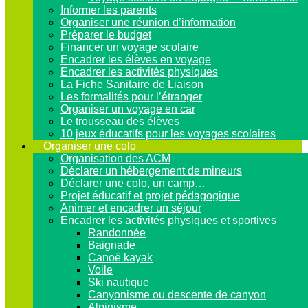
Informer les parents
Organiser une réunion d’information
Préparer le budget
Financer un voyage scolaire
Encadrer les élèves en voyage
Encadrer les activités physiques
La Fiche Sanitaire de Liaison
Les formalités pour l’étranger
Organiser un voyage en car
Le trousseau des élèves
10 jeux éducatifs pour les voyages scolaires
Organiser une colo
Organisation des ACM
Déclarer un hébergement de mineurs
Déclarer une colo, un camp…
Projet éducatif et projet pédagogique
Animer et encadrer un séjour
Encadrer les activités physiques et sportives
Randonnée
Baignade
Canoë kayak
Voile
Ski nautique
Canyonisme ou descente de canyon
Alpinisme