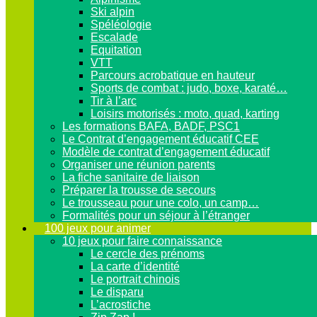
Ski alpin
Spéléologie
Escalade
Equitation
VTT
Parcours acrobatique en hauteur
Sports de combat : judo, boxe, karaté…
Tir à l’arc
Loisirs motorisés : moto, quad, karting
Les formations BAFA, BADF, PSC1
Le Contrat d’engagement éducatif CEE
Modèle de contrat d’engagement éducatif
Organiser une réunion parents
La fiche sanitaire de liaison
Préparer la trousse de secours
Le trousseau pour une colo, un camp…
Formalités pour un séjour à l’étranger
100 jeux pour animer
10 jeux pour faire connaissance
Le cercle des prénoms
La carte d’identité
Le portrait chinois
Le disparu
L’acrostiche