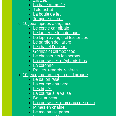
Zip Zap !
La balle nommée
Télé-achat
La boule de feu
Tempête en mer
10 jeux rapides à organiser
Le cercle cannibale
Le lancer de tomate mure
Le lapin aveugle et les tortues
Le gardien de l’arbre
Le chat et l’oiseau
Gorilles et chimpanzés
Le chasseur et les hérons
La course des éléphants fous
La colonne
Poules, renards, vipères
10 jeux pour animer un petit groupe
Le ballon rasé
La course entravée
Les triplés
La course à la valise
Balle au vent
La course des morceaux de coton
Mimes en chaîne
Le mot passe partout