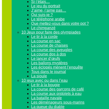
Si j’étais…
Le jeu du portrait
J’aime, j’aime pas…
Qui suis-je ?
Le téléphone arabe
Que mettez-vous dans votre pot ?
Le chimpanzé
10 Jeux pour faire des olympiades
Le tir à la corde
La course en sac
La course de chaises
La course des aveugles
La course dos à dos
Le lancer d’œufs
Les ballons mystères
Les éclopés mènent l’enquête
Tous dans le journal
La sioule
10 jeux avec ou dans l’eau
Le tir à la bougie
La course des garçons de café
La course aux pistolets à eau
La bataille navale
Les déménageurs sous-marins
La queue du diable