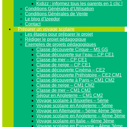
Kidizz : informez tous les parents en 1 clic !
Conditions Générales d’Utilisation
Conditions Générales de Vente
Le blog d’Izeedor
Contact
Préparer un voyage scolaire
Les étapes pour préparer le projet
Rédiger le projet pédagogique
Exemples de projets pédagogiques
Classe découverte Cirque – MS GS
Classe découverte sur l’eau – CP CE1
Classe de mer – CP CE1
Classe de neige – CP CE1
Classe découverte Cinéma – CE2
Classe découverte Préhistoire – CE2 CM1
Classe découverte à Paris – CM1 CM2
Classe de neige – CM1 CM2
Classe de mer – CM1 CM2
Séjour en Angleterre – CM1 CM2
Voyage scolaire à Bruxelles – 5ème
Voyage scolaire en Angleterre – 5ème
Voyage en Allemagne – 5ème 4ème 3ème
Voyage scolaire en Angleterre – 4ème 3ème
Voyage scolaire en Italie – 4ème 3ème
Voyage scolaire en Espagne – 4ème 3ème