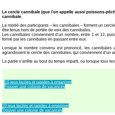
Le cercle cannibale (que l’on appelle aussi poissons-pêc
cannibale.
La moitié des participants – les cannibales – forment un cercle
être tenus hors de portée de voix des cannibales.
Les cannibales conviennent d’un nombre, entre 1 et 12, puis 
formé par les cannibales en passant entre eux.
Lorsque le nombre convenu est prononcé, les cannibales aba
agrandissent le cercle des cannibales, qui conviennent d’un au
La partie s’arrête au bout du temps imparti, ou lorsque tous les
10 jeux faciles et rapides à organiser
Trouver une colonie de vacances
10 jeux faciles et rapides à organiser
Trouver une colonie de vacances