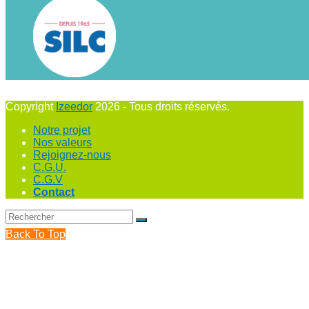
Copyright
Izeedor
2026 - Tous droits réservés.
Notre projet
Nos valeurs
Rejoignez-nous
C.G.U.
C.G.V
Contact
Back To Top