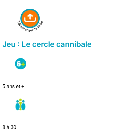
Jeu : Le cercle cannibale
5 ans et +
8 à 30