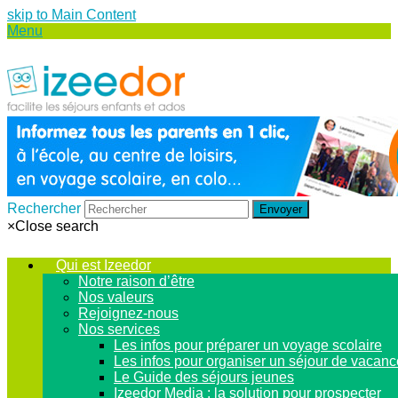
skip to Main Content
Menu
Rechercher
Envoyer
×
Close search
Qui est Izeedor
Notre raison d’être
Nos valeurs
Rejoignez-nous
Nos services
Les infos pour préparer un voyage scolaire
Les infos pour organiser un séjour de vacan
Le Guide des séjours jeunes
Izeedor Media : la solution pour prospecter