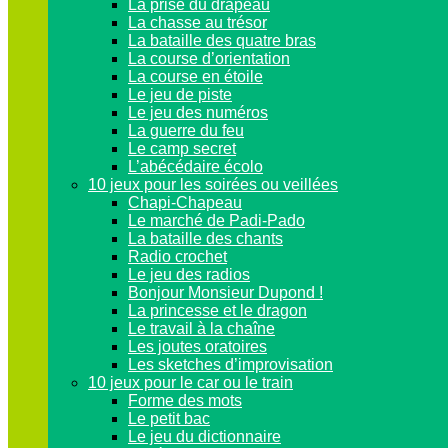
La prise du drapeau
La chasse au trésor
La bataille des quatre bras
La course d’orientation
La course en étoile
Le jeu de piste
Le jeu des numéros
La guerre du feu
Le camp secret
L’abécédaire écolo
10 jeux pour les soirées ou veillées
Chapi-Chapeau
Le marché de Padi-Pado
La bataille des chants
Radio crochet
Le jeu des radios
Bonjour Monsieur Dupond !
La princesse et le dragon
Le travail à la chaîne
Les joutes oratoires
Les sketches d’improvisation
10 jeux pour le car ou le train
Forme des mots
Le petit bac
Le jeu du dictionnaire