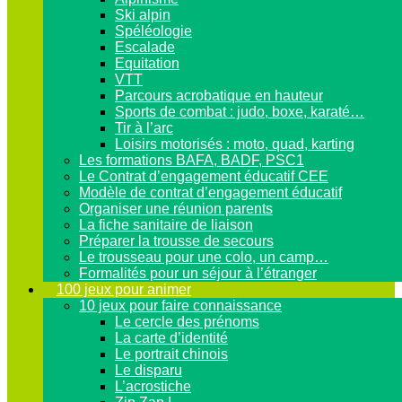
Ski alpin
Spéléologie
Escalade
Equitation
VTT
Parcours acrobatique en hauteur
Sports de combat : judo, boxe, karaté…
Tir à l’arc
Loisirs motorisés : moto, quad, karting
Les formations BAFA, BADF, PSC1
Le Contrat d’engagement éducatif CEE
Modèle de contrat d’engagement éducatif
Organiser une réunion parents
La fiche sanitaire de liaison
Préparer la trousse de secours
Le trousseau pour une colo, un camp…
Formalités pour un séjour à l’étranger
100 jeux pour animer
10 jeux pour faire connaissance
Le cercle des prénoms
La carte d’identité
Le portrait chinois
Le disparu
L’acrostiche