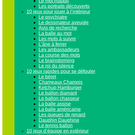
Le mot maudit
Les portraits découverts
10 jeux pour jouer à l’intérieur
Le psychiatre
Le dessinateur aveugle
Avis de recherche
La balle au mot
Les mots à suivre
L’âne à ferrer
Les ambassadeurs
La course des mots
Le brainstorming
Le roi du silence
10 jeux rapides pour se défouler
Le béret
Chameaux Chamois
Ketchup Hamburger
Le ballon diamant
Le ballon chasseur
La balle assise
La balle américaine
Les queues de renard
Dauphin Dauphine
Le tennis ballon
10 jeux d’équipe en extérieur