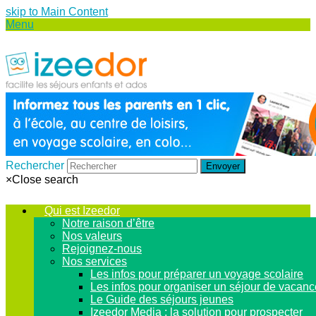
skip to Main Content
Menu
Rechercher
Envoyer
×
Close search
Qui est Izeedor
Notre raison d’être
Nos valeurs
Rejoignez-nous
Nos services
Les infos pour préparer un voyage scolaire
Les infos pour organiser un séjour de vacan
Le Guide des séjours jeunes
Izeedor Media : la solution pour prospecter