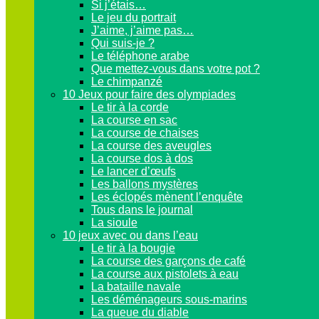
Si j’étais…
Le jeu du portrait
J’aime, j’aime pas…
Qui suis-je ?
Le téléphone arabe
Que mettez-vous dans votre pot ?
Le chimpanzé
10 Jeux pour faire des olympiades
Le tir à la corde
La course en sac
La course de chaises
La course des aveugles
La course dos à dos
Le lancer d’œufs
Les ballons mystères
Les éclopés mènent l’enquête
Tous dans le journal
La sioule
10 jeux avec ou dans l’eau
Le tir à la bougie
La course des garçons de café
La course aux pistolets à eau
La bataille navale
Les déménageurs sous-marins
La queue du diable