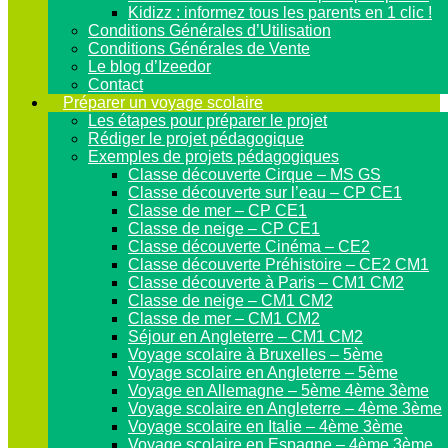
Kidizz : informez tous les parents en 1 clic !
Conditions Générales d’Utilisation
Conditions Générales de Vente
Le blog d’Izeedor
Contact
Préparer un voyage scolaire
Les étapes pour préparer le projet
Rédiger le projet pédagogique
Exemples de projets pédagogiques
Classe découverte Cirque – MS GS
Classe découverte sur l’eau – CP CE1
Classe de mer – CP CE1
Classe de neige – CP CE1
Classe découverte Cinéma – CE2
Classe découverte Préhistoire – CE2 CM1
Classe découverte à Paris – CM1 CM2
Classe de neige – CM1 CM2
Classe de mer – CM1 CM2
Séjour en Angleterre – CM1 CM2
Voyage scolaire à Bruxelles – 5ème
Voyage scolaire en Angleterre – 5ème
Voyage en Allemagne – 5ème 4ème 3ème
Voyage scolaire en Angleterre – 4ème 3ème
Voyage scolaire en Italie – 4ème 3ème
Voyage scolaire en Espagne – 4ème 3ème