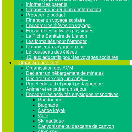
Informer les parents
Organiser une réunion d’information
Préparer le budget
Financer un voyage scolaire
Encadrer les élèves en voyage
Encadrer les activités physiques
La Fiche Sanitaire de Liaison
Les formalités pour l’étranger
Organiser un voyage en car
Le trousseau des élèves
10 jeux éducatifs pour les voyages scolaires
Organiser une colo
Organisation des ACM
Déclarer un hébergement de mineurs
Déclarer une colo, un camp…
Projet éducatif et projet pédagogique
Animer et encadrer un séjour
Encadrer les activités physiques et sportives
Randonnée
Baignade
Canoë kayak
Voile
Ski nautique
Canyonisme ou descente de canyon
Alpinisme