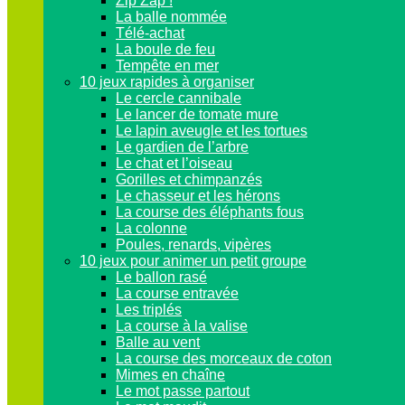
Zip Zap !
La balle nommée
Télé-achat
La boule de feu
Tempête en mer
10 jeux rapides à organiser
Le cercle cannibale
Le lancer de tomate mure
Le lapin aveugle et les tortues
Le gardien de l’arbre
Le chat et l’oiseau
Gorilles et chimpanzés
Le chasseur et les hérons
La course des éléphants fous
La colonne
Poules, renards, vipères
10 jeux pour animer un petit groupe
Le ballon rasé
La course entravée
Les triplés
La course à la valise
Balle au vent
La course des morceaux de coton
Mimes en chaîne
Le mot passe partout