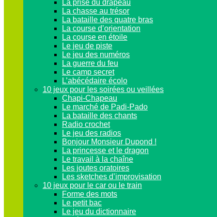
La prise du drapeau
La chasse au trésor
La bataille des quatre bras
La course d’orientation
La course en étoile
Le jeu de piste
Le jeu des numéros
La guerre du feu
Le camp secret
L’abécédaire écolo
10 jeux pour les soirées ou veillées
Chapi-Chapeau
Le marché de Padi-Pado
La bataille des chants
Radio crochet
Le jeu des radios
Bonjour Monsieur Dupond !
La princesse et le dragon
Le travail à la chaîne
Les joutes oratoires
Les sketches d’improvisation
10 jeux pour le car ou le train
Forme des mots
Le petit bac
Le jeu du dictionnaire