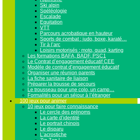
Ski alpin
Spéléologie
Escalade
Equitation
VTT
Parcours acrobatique en hauteur
Sports de combat : judo, boxe, karaté…
Tir à l’arc
Loisirs motorisés : moto, quad, karting
Les formations BAFA, BADF, PSC1
Le Contrat d’engagement éducatif CEE
Modèle de contrat d’engagement éducatif
Organiser une réunion parents
La fiche sanitaire de liaison
Préparer la trousse de secours
Le trousseau pour une colo, un camp…
Formalités pour un séjour à l’étranger
100 jeux pour animer
10 jeux pour faire connaissance
Le cercle des prénoms
La carte d’identité
Le portrait chinois
Le disparu
L’acrostiche