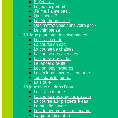
Si j’étais…
Le jeu du portrait
J’aime, j’aime pas…
Qui suis-je ?
Le téléphone arabe
Que mettez-vous dans votre pot ?
Le chimpanzé
10 Jeux pour faire des olympiades
Le tir à la corde
La course en sac
La course de chaises
La course des aveugles
La course dos à dos
Le lancer d’œufs
Les ballons mystères
Les éclopés mènent l’enquête
Tous dans le journal
La sioule
10 jeux avec ou dans l’eau
Le tir à la bougie
La course des garçons de café
La course aux pistolets à eau
La bataille navale
Les déménageurs sous-marins
La queue du diable