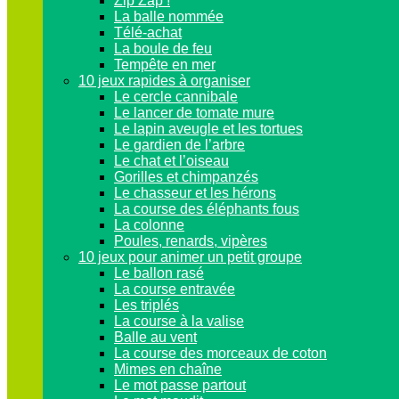
Zip Zap !
La balle nommée
Télé-achat
La boule de feu
Tempête en mer
10 jeux rapides à organiser
Le cercle cannibale
Le lancer de tomate mure
Le lapin aveugle et les tortues
Le gardien de l’arbre
Le chat et l’oiseau
Gorilles et chimpanzés
Le chasseur et les hérons
La course des éléphants fous
La colonne
Poules, renards, vipères
10 jeux pour animer un petit groupe
Le ballon rasé
La course entravée
Les triplés
La course à la valise
Balle au vent
La course des morceaux de coton
Mimes en chaîne
Le mot passe partout