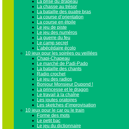
La prise du drapeau
La chasse au trésor
La bataille des quatre bras
La course d’orientation
La course en étoile
Le jeu de piste
Le jeu des numéros
La guerre du feu
Le camp secret
L’abécédaire écolo
10 jeux pour les soirées ou veillées
Chapi-Chapeau
Le marché de Padi-Pado
La bataille des chants
Radio crochet
Le jeu des radios
Bonjour Monsieur Dupond !
La princesse et le dragon
Le travail à la chaîne
Les joutes oratoires
Les sketches d’improvisation
10 jeux pour le car ou le train
Forme des mots
Le petit bac
Le jeu du dictionnaire