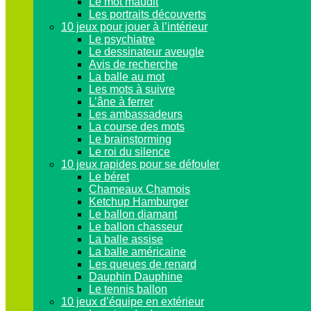
Le mot maudit
Les portraits découverts
10 jeux pour jouer à l’intérieur
Le psychiatre
Le dessinateur aveugle
Avis de recherche
La balle au mot
Les mots à suivre
L’âne à ferrer
Les ambassadeurs
La course des mots
Le brainstorming
Le roi du silence
10 jeux rapides pour se défouler
Le béret
Chameaux Chamois
Ketchup Hamburger
Le ballon diamant
Le ballon chasseur
La balle assise
La balle américaine
Les queues de renard
Dauphin Dauphine
Le tennis ballon
10 jeux d’équipe en extérieur