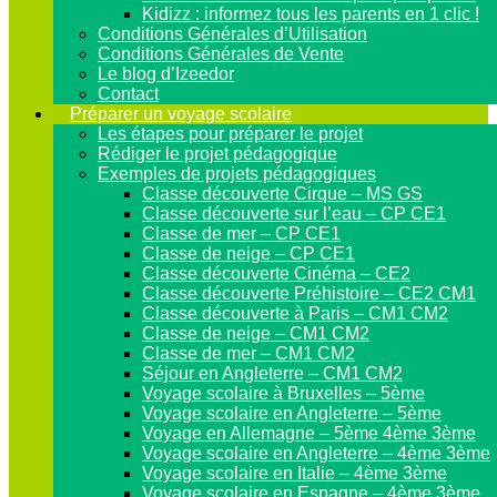
Kidizz : informez tous les parents en 1 clic !
Conditions Générales d’Utilisation
Conditions Générales de Vente
Le blog d’Izeedor
Contact
Préparer un voyage scolaire
Les étapes pour préparer le projet
Rédiger le projet pédagogique
Exemples de projets pédagogiques
Classe découverte Cirque – MS GS
Classe découverte sur l’eau – CP CE1
Classe de mer – CP CE1
Classe de neige – CP CE1
Classe découverte Cinéma – CE2
Classe découverte Préhistoire – CE2 CM1
Classe découverte à Paris – CM1 CM2
Classe de neige – CM1 CM2
Classe de mer – CM1 CM2
Séjour en Angleterre – CM1 CM2
Voyage scolaire à Bruxelles – 5ème
Voyage scolaire en Angleterre – 5ème
Voyage en Allemagne – 5ème 4ème 3ème
Voyage scolaire en Angleterre – 4ème 3ème
Voyage scolaire en Italie – 4ème 3ème
Voyage scolaire en Espagne – 4ème 3ème