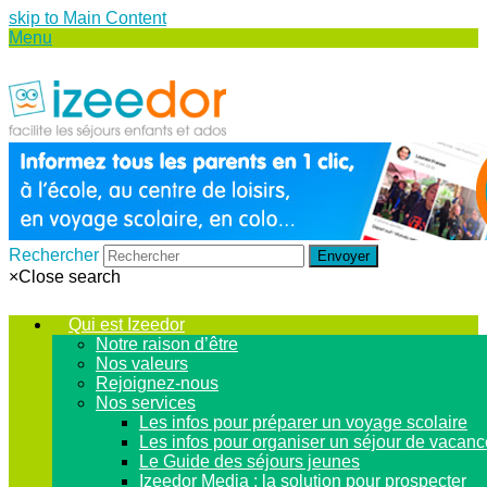
skip to Main Content
Menu
Rechercher
Envoyer
×
Close search
Qui est Izeedor
Notre raison d’être
Nos valeurs
Rejoignez-nous
Nos services
Les infos pour préparer un voyage scolaire
Les infos pour organiser un séjour de vacan
Le Guide des séjours jeunes
Izeedor Media : la solution pour prospecter