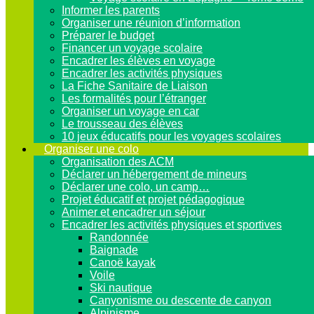
Informer les parents
Organiser une réunion d’information
Préparer le budget
Financer un voyage scolaire
Encadrer les élèves en voyage
Encadrer les activités physiques
La Fiche Sanitaire de Liaison
Les formalités pour l’étranger
Organiser un voyage en car
Le trousseau des élèves
10 jeux éducatifs pour les voyages scolaires
Organiser une colo
Organisation des ACM
Déclarer un hébergement de mineurs
Déclarer une colo, un camp…
Projet éducatif et projet pédagogique
Animer et encadrer un séjour
Encadrer les activités physiques et sportives
Randonnée
Baignade
Canoë kayak
Voile
Ski nautique
Canyonisme ou descente de canyon
Alpinisme