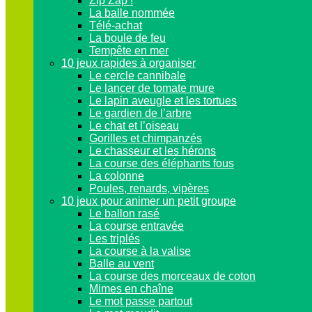
Zip Zap !
La balle nommée
Télé-achat
La boule de feu
Tempête en mer
10 jeux rapides à organiser
Le cercle cannibale
Le lancer de tomate mure
Le lapin aveugle et les tortues
Le gardien de l’arbre
Le chat et l’oiseau
Gorilles et chimpanzés
Le chasseur et les hérons
La course des éléphants fous
La colonne
Poules, renards, vipères
10 jeux pour animer un petit groupe
Le ballon rasé
La course entravée
Les triplés
La course à la valise
Balle au vent
La course des morceaux de coton
Mimes en chaîne
Le mot passe partout