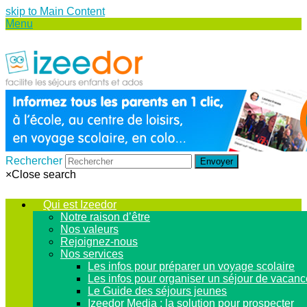
skip to Main Content
Menu
Rechercher
Envoyer
×
Close search
Qui est Izeedor
Notre raison d’être
Nos valeurs
Rejoignez-nous
Nos services
Les infos pour préparer un voyage scolaire
Les infos pour organiser un séjour de vacan
Le Guide des séjours jeunes
Izeedor Media : la solution pour prospecter