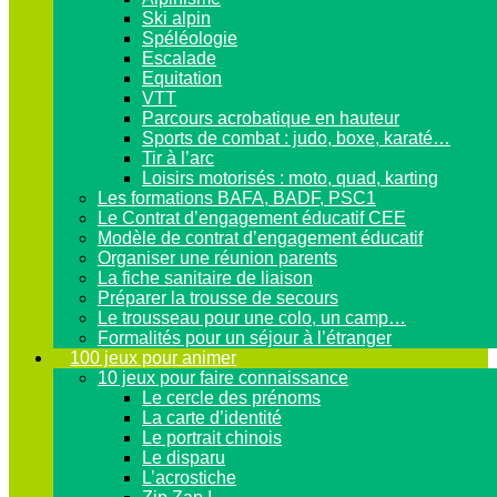
Ski alpin
Spéléologie
Escalade
Equitation
VTT
Parcours acrobatique en hauteur
Sports de combat : judo, boxe, karaté…
Tir à l’arc
Loisirs motorisés : moto, quad, karting
Les formations BAFA, BADF, PSC1
Le Contrat d’engagement éducatif CEE
Modèle de contrat d’engagement éducatif
Organiser une réunion parents
La fiche sanitaire de liaison
Préparer la trousse de secours
Le trousseau pour une colo, un camp…
Formalités pour un séjour à l’étranger
100 jeux pour animer
10 jeux pour faire connaissance
Le cercle des prénoms
La carte d’identité
Le portrait chinois
Le disparu
L’acrostiche