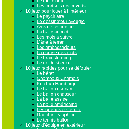
Le mot maudit
Les portraits découverts
10 jeux pour jouer à l’intérieur
Le psychiatre
Le dessinateur aveugle
Avis de recherche
La balle au mot
Les mots à suivre
L’âne à ferrer
Les ambassadeurs
La course des mots
Le brainstorming
Le roi du silence
10 jeux rapides pour se défouler
Le béret
Chameaux Chamois
Ketchup Hamburger
Le ballon diamant
Le ballon chasseur
La balle assise
La balle américaine
Les queues de renard
Dauphin Dauphine
Le tennis ballon
10 jeux d’équipe en extérieur