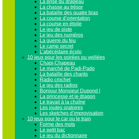
La prise du drapeau
La chasse au trésor
La bataille des quatre bras
La course d’orientation
La course en étoile
Le jeu de piste
Le jeu des numéros
La guerre du feu
Le camp secret
L’abécédaire écolo
10 jeux pour les soirées ou veillées
Chapi-Chapeau
Le marché de Padi-Pado
La bataille des chants
Radio crochet
Le jeu des radios
Bonjour Monsieur Dupond !
La princesse et le dragon
Le travail à la chaîne
Les joutes oratoires
Les sketches d’improvisation
10 jeux pour le car ou le train
Forme des mots
Le petit bac
Le jeu du dictionnaire