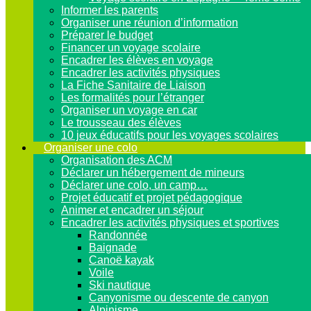
Informer les parents
Organiser une réunion d’information
Préparer le budget
Financer un voyage scolaire
Encadrer les élèves en voyage
Encadrer les activités physiques
La Fiche Sanitaire de Liaison
Les formalités pour l’étranger
Organiser un voyage en car
Le trousseau des élèves
10 jeux éducatifs pour les voyages scolaires
Organiser une colo
Organisation des ACM
Déclarer un hébergement de mineurs
Déclarer une colo, un camp…
Projet éducatif et projet pédagogique
Animer et encadrer un séjour
Encadrer les activités physiques et sportives
Randonnée
Baignade
Canoë kayak
Voile
Ski nautique
Canyonisme ou descente de canyon
Alpinisme