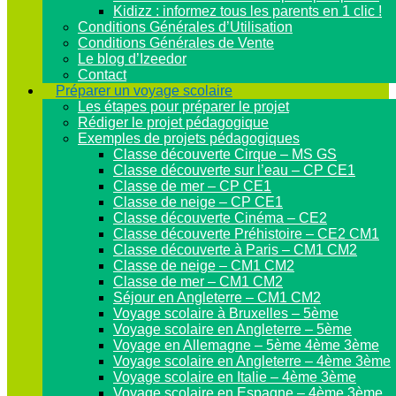
Kidizz : informez tous les parents en 1 clic !
Conditions Générales d’Utilisation
Conditions Générales de Vente
Le blog d’Izeedor
Contact
Préparer un voyage scolaire
Les étapes pour préparer le projet
Rédiger le projet pédagogique
Exemples de projets pédagogiques
Classe découverte Cirque – MS GS
Classe découverte sur l’eau – CP CE1
Classe de mer – CP CE1
Classe de neige – CP CE1
Classe découverte Cinéma – CE2
Classe découverte Préhistoire – CE2 CM1
Classe découverte à Paris – CM1 CM2
Classe de neige – CM1 CM2
Classe de mer – CM1 CM2
Séjour en Angleterre – CM1 CM2
Voyage scolaire à Bruxelles – 5ème
Voyage scolaire en Angleterre – 5ème
Voyage en Allemagne – 5ème 4ème 3ème
Voyage scolaire en Angleterre – 4ème 3ème
Voyage scolaire en Italie – 4ème 3ème
Voyage scolaire en Espagne – 4ème 3ème