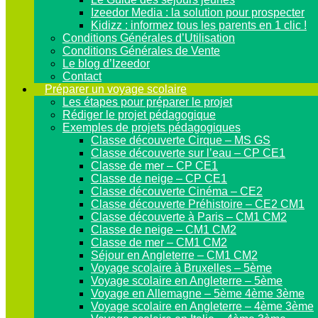
Izeedor Media : la solution pour prospecter
Kidizz : informez tous les parents en 1 clic !
Conditions Générales d’Utilisation
Conditions Générales de Vente
Le blog d’Izeedor
Contact
Préparer un voyage scolaire
Les étapes pour préparer le projet
Rédiger le projet pédagogique
Exemples de projets pédagogiques
Classe découverte Cirque – MS GS
Classe découverte sur l’eau – CP CE1
Classe de mer – CP CE1
Classe de neige – CP CE1
Classe découverte Cinéma – CE2
Classe découverte Préhistoire – CE2 CM1
Classe découverte à Paris – CM1 CM2
Classe de neige – CM1 CM2
Classe de mer – CM1 CM2
Séjour en Angleterre – CM1 CM2
Voyage scolaire à Bruxelles – 5ème
Voyage scolaire en Angleterre – 5ème
Voyage en Allemagne – 5ème 4ème 3ème
Voyage scolaire en Angleterre – 4ème 3ème