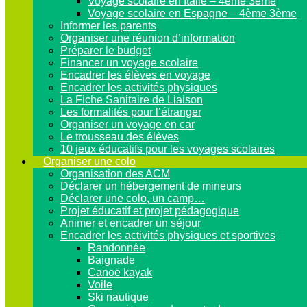
Voyage scolaire en Italie – 4ème 3ème
Voyage scolaire en Espagne – 4ème 3ème
Informer les parents
Organiser une réunion d’information
Préparer le budget
Financer un voyage scolaire
Encadrer les élèves en voyage
Encadrer les activités physiques
La Fiche Sanitaire de Liaison
Les formalités pour l’étranger
Organiser un voyage en car
Le trousseau des élèves
10 jeux éducatifs pour les voyages scolaires
Organiser une colo
Organisation des ACM
Déclarer un hébergement de mineurs
Déclarer une colo, un camp…
Projet éducatif et projet pédagogique
Animer et encadrer un séjour
Encadrer les activités physiques et sportives
Randonnée
Baignade
Canoë kayak
Voile
Ski nautique