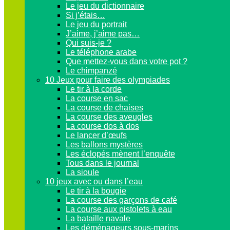
Le jeu du dictionnaire
Si j’étais…
Le jeu du portrait
J’aime, j’aime pas…
Qui suis-je ?
Le téléphone arabe
Que mettez-vous dans votre pot ?
Le chimpanzé
10 Jeux pour faire des olympiades
Le tir à la corde
La course en sac
La course de chaises
La course des aveugles
La course dos à dos
Le lancer d’œufs
Les ballons mystères
Les éclopés mènent l’enquête
Tous dans le journal
La sioule
10 jeux avec ou dans l’eau
Le tir à la bougie
La course des garçons de café
La course aux pistolets à eau
La bataille navale
Les déménageurs sous-marins