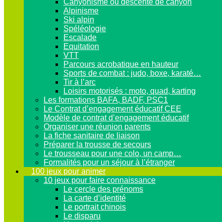
Canyonisme ou descente de canyon
Alpinisme
Ski alpin
Spéléologie
Escalade
Equitation
VTT
Parcours acrobatique en hauteur
Sports de combat : judo, boxe, karaté…
Tir à l’arc
Loisirs motorisés : moto, quad, karting
Les formations BAFA, BADF, PSC1
Le Contrat d’engagement éducatif CEE
Modèle de contrat d’engagement éducatif
Organiser une réunion parents
La fiche sanitaire de liaison
Préparer la trousse de secours
Le trousseau pour une colo, un camp…
Formalités pour un séjour à l’étranger
100 jeux pour animer
10 jeux pour faire connaissance
Le cercle des prénoms
La carte d’identité
Le portrait chinois
Le disparu