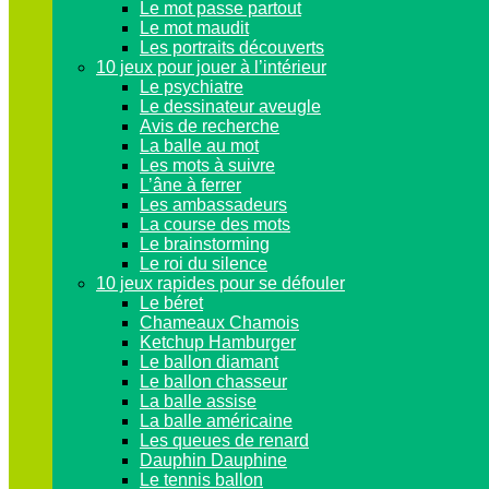
Le mot passe partout
Le mot maudit
Les portraits découverts
10 jeux pour jouer à l’intérieur
Le psychiatre
Le dessinateur aveugle
Avis de recherche
La balle au mot
Les mots à suivre
L’âne à ferrer
Les ambassadeurs
La course des mots
Le brainstorming
Le roi du silence
10 jeux rapides pour se défouler
Le béret
Chameaux Chamois
Ketchup Hamburger
Le ballon diamant
Le ballon chasseur
La balle assise
La balle américaine
Les queues de renard
Dauphin Dauphine
Le tennis ballon