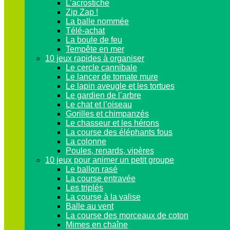
L’acrostiche
Zip Zap !
La balle nommée
Télé-achat
La boule de feu
Tempête en mer
10 jeux rapides à organiser
Le cercle cannibale
Le lancer de tomate mure
Le lapin aveugle et les tortues
Le gardien de l’arbre
Le chat et l’oiseau
Gorilles et chimpanzés
Le chasseur et les hérons
La course des éléphants fous
La colonne
Poules, renards, vipères
10 jeux pour animer un petit groupe
Le ballon rasé
La course entravée
Les triplés
La course à la valise
Balle au vent
La course des morceaux de coton
Mimes en chaîne