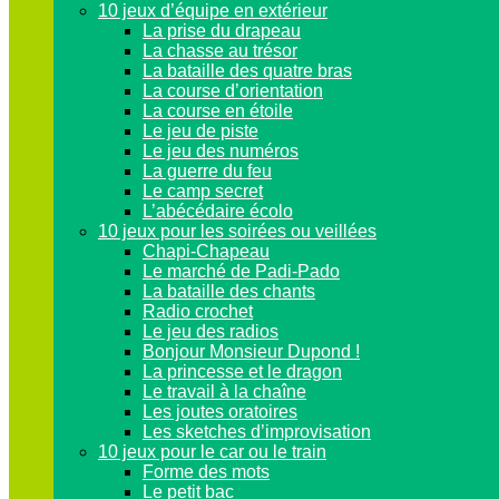
10 jeux d’équipe en extérieur
La prise du drapeau
La chasse au trésor
La bataille des quatre bras
La course d’orientation
La course en étoile
Le jeu de piste
Le jeu des numéros
La guerre du feu
Le camp secret
L’abécédaire écolo
10 jeux pour les soirées ou veillées
Chapi-Chapeau
Le marché de Padi-Pado
La bataille des chants
Radio crochet
Le jeu des radios
Bonjour Monsieur Dupond !
La princesse et le dragon
Le travail à la chaîne
Les joutes oratoires
Les sketches d’improvisation
10 jeux pour le car ou le train
Forme des mots
Le petit bac