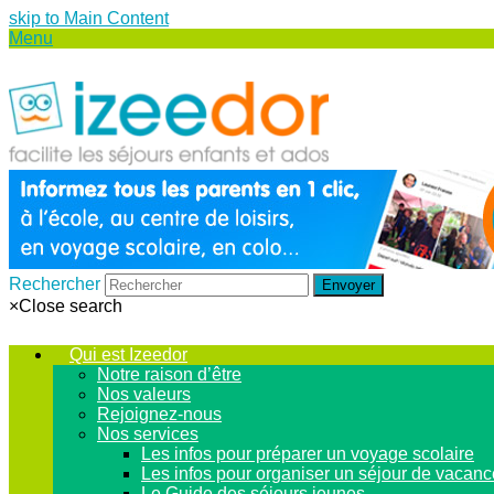
skip to Main Content
Menu
Rechercher
Envoyer
×
Close search
Qui est Izeedor
Notre raison d’être
Nos valeurs
Rejoignez-nous
Nos services
Les infos pour préparer un voyage scolaire
Les infos pour organiser un séjour de vacan
Le Guide des séjours jeunes