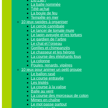
Zip Zap !
La balle nommée
Télé-achat
La boule de feu
Tempête en mer
10 jeux rapides à organiser
Le cercle cannibale
Le lancer de tomate mure
Le lapin aveugle et les tortues
Le gardien de l’arbre
Le chat et l’oiseau
Gorilles et chimpanzés
Le chasseur et les hérons
La course des éléphants fous
La colonne
Poules, renards, vipères
10 jeux pour animer un petit groupe
Le ballon rasé
La course entravée
Les triplés
La course à la valise
Balle au vent
La course des morceaux de coton
Mimes en chaîne
Le mot passe partout