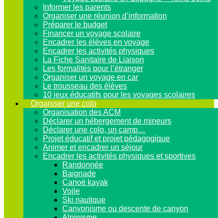
Informer les parents
Organiser une réunion d’information
Préparer le budget
Financer un voyage scolaire
Encadrer les élèves en voyage
Encadrer les activités physiques
La Fiche Sanitaire de Liaison
Les formalités pour l’étranger
Organiser un voyage en car
Le trousseau des élèves
10 jeux éducatifs pour les voyages scolaires
Organiser une colo
Organisation des ACM
Déclarer un hébergement de mineurs
Déclarer une colo, un camp…
Projet éducatif et projet pédagogique
Animer et encadrer un séjour
Encadrer les activités physiques et sportives
Randonnée
Baignade
Canoë kayak
Voile
Ski nautique
Canyonisme ou descente de canyon
Alpinisme