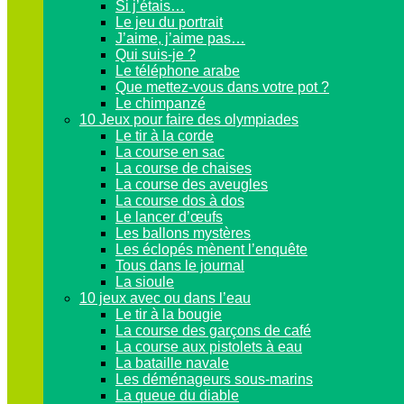
Si j’étais…
Le jeu du portrait
J’aime, j’aime pas…
Qui suis-je ?
Le téléphone arabe
Que mettez-vous dans votre pot ?
Le chimpanzé
10 Jeux pour faire des olympiades
Le tir à la corde
La course en sac
La course de chaises
La course des aveugles
La course dos à dos
Le lancer d’œufs
Les ballons mystères
Les éclopés mènent l’enquête
Tous dans le journal
La sioule
10 jeux avec ou dans l’eau
Le tir à la bougie
La course des garçons de café
La course aux pistolets à eau
La bataille navale
Les déménageurs sous-marins
La queue du diable