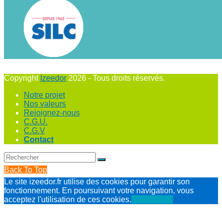
Copyright
Izeedor
2026 - Tous droits réservés.
Notre projet
Nos valeurs
Rejoignez-nous
C.G.U.
C.G.V
Contact
Back To Top
Le site izeedor.fr utilise des cookies pour garantir son
fonctionnement. En poursuivant votre navigation, vous
acceptez l'utilisation de ces cookies.
J'ai compris