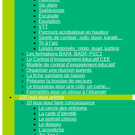
Ski alpin
Spéléologie
Escalade
Equitation
VTT
Parcours acrobatique en hauteur
Sports de combat : judo, boxe, karaté…
Tir à l’arc
Loisirs motorisés : moto, quad, karting
Les formations BAFA, BADF, PSC1
Le Contrat d’engagement éducatif CEE
Modèle de contrat d’engagement éducatif
Organiser une réunion parents
La fiche sanitaire de liaison
Préparer la trousse de secours
Le trousseau pour une colo, un camp…
Formalités pour un séjour à l’étranger
100 jeux pour animer
10 jeux pour faire connaissance
Le cercle des prénoms
La carte d’identité
Le portrait chinois
Le disparu
L’acrostiche