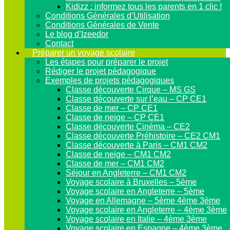
Kidizz : informez tous les parents en 1 clic !
Conditions Générales d’Utilisation
Conditions Générales de Vente
Le blog d’Izeedor
Contact
Préparer un voyage scolaire
Les étapes pour préparer le projet
Rédiger le projet pédagogique
Exemples de projets pédagogiques
Classe découverte Cirque – MS GS
Classe découverte sur l’eau – CP CE1
Classe de mer – CP CE1
Classe de neige – CP CE1
Classe découverte Cinéma – CE2
Classe découverte Préhistoire – CE2 CM1
Classe découverte à Paris – CM1 CM2
Classe de neige – CM1 CM2
Classe de mer – CM1 CM2
Séjour en Angleterre – CM1 CM2
Voyage scolaire à Bruxelles – 5ème
Voyage scolaire en Angleterre – 5ème
Voyage en Allemagne – 5ème 4ème 3ème
Voyage scolaire en Angleterre – 4ème 3ème
Voyage scolaire en Italie – 4ème 3ème
Voyage scolaire en Espagne – 4ème 3ème