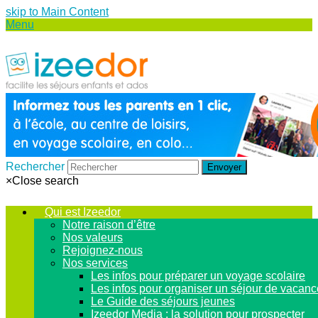
skip to Main Content
Menu
Rechercher
Envoyer
×
Close search
Qui est Izeedor
Notre raison d’être
Nos valeurs
Rejoignez-nous
Nos services
Les infos pour préparer un voyage scolaire
Les infos pour organiser un séjour de vacan
Le Guide des séjours jeunes
Izeedor Media : la solution pour prospecter