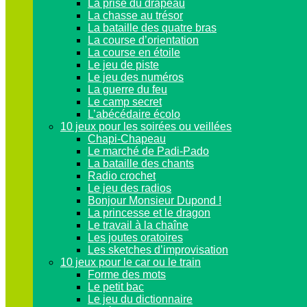
La prise du drapeau
La chasse au trésor
La bataille des quatre bras
La course d’orientation
La course en étoile
Le jeu de piste
Le jeu des numéros
La guerre du feu
Le camp secret
L’abécédaire écolo
10 jeux pour les soirées ou veillées
Chapi-Chapeau
Le marché de Padi-Pado
La bataille des chants
Radio crochet
Le jeu des radios
Bonjour Monsieur Dupond !
La princesse et le dragon
Le travail à la chaîne
Les joutes oratoires
Les sketches d’improvisation
10 jeux pour le car ou le train
Forme des mots
Le petit bac
Le jeu du dictionnaire