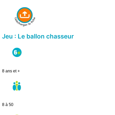
Jeu : Le ballon chasseur
8 ans et +
8 à 50