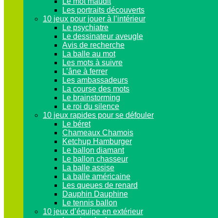
Le mot maudit
Les portraits découverts
10 jeux pour jouer à l’intérieur
Le psychiatre
Le dessinateur aveugle
Avis de recherche
La balle au mot
Les mots à suivre
L’âne à ferrer
Les ambassadeurs
La course des mots
Le brainstorming
Le roi du silence
10 jeux rapides pour se défouler
Le béret
Chameaux Chamois
Ketchup Hamburger
Le ballon diamant
Le ballon chasseur
La balle assise
La balle américaine
Les queues de renard
Dauphin Dauphine
Le tennis ballon
10 jeux d’équipe en extérieur